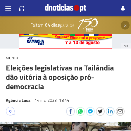
×
Faltam
64 dias
para os
PUB
MUNDO
Eleições legislativas na Tailândia
dão vitória à oposição pró-
democracia
Agência Lusa
14 mai 2023
18:44
0