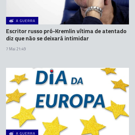
A GUERRA
Escritor russo pró-Kremlin vítima de atentado
diz que não se deixará intimidar
7 Mai 21:49
A GUERRA