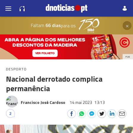
×
Faltam
66 dias
para os
PUB
DESPORTO
Nacional derrotado complica
permanência
Francisco José Cardoso
14 mai 2023
13:13
2