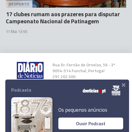
DESPORTO
17 clubes rumam aos prazeres para disputar
Campeonato Nacional de Patinagem
11 Mai 13:55
Rua Dr. Fernão de Ornelas, 56 - 3º
9054-514 Funchal, Portugal
291 202 300
×
Podcasts
Instale a nossa App
Os pequenos anúncios
Ouvir Podcast
"Os meus jogadores não mereciam sair do
© 2023 Empresa Diário de Notícias, Lda.