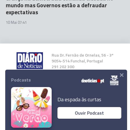
mundo mas Governos estão a defraudar
expectativas
10 Mai 07:41
Rua Dr. Fernão de Ornelas, 56 - 3º
9054-514 Funchal, Portugal
291 202 300
×
Podcasts
Instale a nossa App
Da espada às curtas
Ouvir Podcast
© 2023 Empresa Diário de Notícias, Lda.
Todos os direitos reservados.