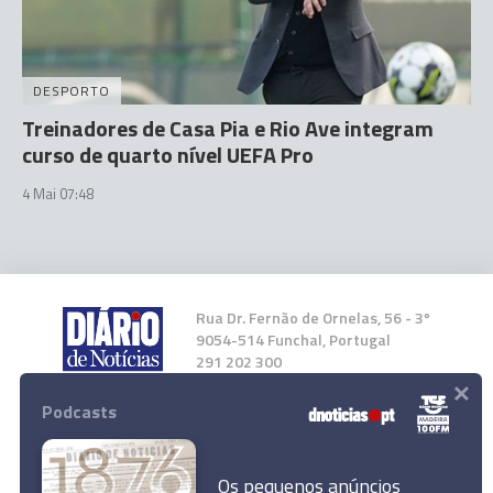
DESPORTO
Treinadores de Casa Pia e Rio Ave integram
curso de quarto nível UEFA Pro
4 Mai 07:48
Rua Dr. Fernão de Ornelas, 56 - 3º
9054-514 Funchal, Portugal
291 202 300
×
Podcasts
Instale a nossa App
Os pequenos anúncios