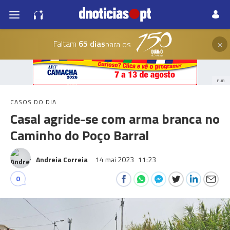
×
Faltam
65 dias
para os
PUB
CASOS DO DIA
Casal agride-se com arma branca no
Caminho do Poço Barral
Andreia Correia
14 mai 2023
11:23
0