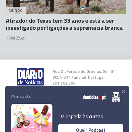
MUNDO
Atirador do Texas tem 33 anos e está a ser
investigado por ligações a supremacia branca
7 Mai 22:49
Rua Dr. Fernão de Ornelas, 56 - 3º
9054-514 Funchal, Portugal
291 202 300
×
Podcasts
Instale a nossa App
Da espada às curtas
Ouvir Podcast