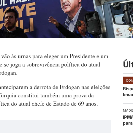
 vão às urnas para eleger um Presidente e um
Úl
se joga a sobrevivência política do atual
rdogan.
CO
nteciparem a derrota de Erdogan nas eleições
Bisp
leva
a Turquia constitui também uma prova da
tica do atual chefe de Estado de 69 anos.
MADE
IPMA
para