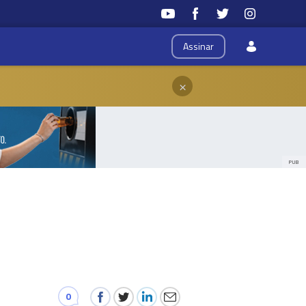
Assinar
×
PUB
0