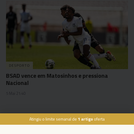
DESPORTO
BSAD vence em Matosinhos e pressiona
Nacional
5 Mai 21:40
Atingiu o limite semanal de
1 artigo
oferta
Rua Dr. Fernão de Ornelas, 56 - 3º
9054-514 Funchal, Portugal