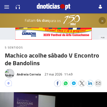
×
Faltam
64 dias
para os
PUB
5 SENTIDOS
Machico acolhe sábado V Encontro
de Bandolins
Andreia Correia
27 mai 2026
11:49
0