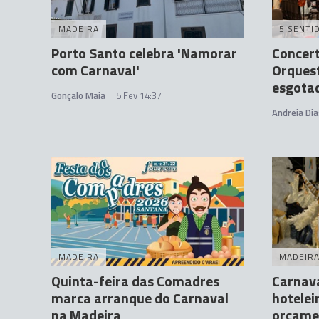
MADEIRA
5 SENTI
Porto Santo celebra 'Namorar
Concert
com Carnaval'
Orquest
esgota
Gonçalo Maia
5 Fev 14:37
Andreia Dia
MADEIRA
MADEIR
Quinta-feira das Comadres
Carnav
marca arranque do Carnaval
hotelei
na Madeira
orçamen