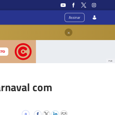
Assinar
×
PUB
arnaval com
0