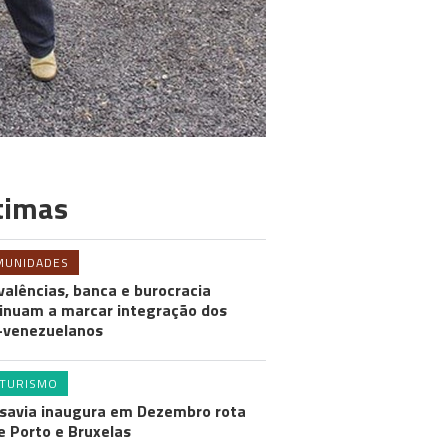
timas
MUNIDADES
valências, banca e burocracia
inuam a marcar integração dos
-venezuelanos
TURISMO
savia inaugura em Dezembro rota
e Porto e Bruxelas