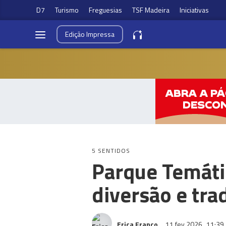
D7
Turismo
Freguesias
TSF Madeira
Iniciativas
Edição
Impressa
5 SENTIDOS
Parque Temáti
diversão e tra
Erica Franco
11 fev 2026
11:39