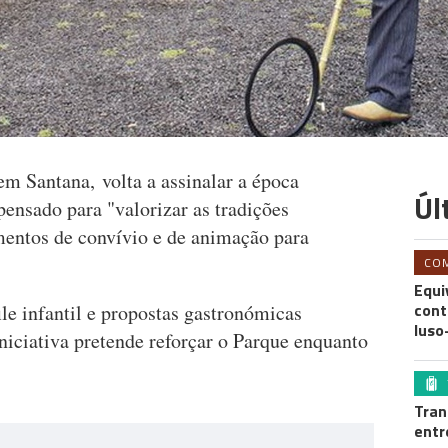
m Santana, volta a assinalar a época
Úl
nsado para "valorizar as tradições
entos de convívio e de animação para
CO
Equi
cont
ile infantil e propostas gastronómicas
luso
niciativa pretende reforçar o Parque enquanto
Tran
entr