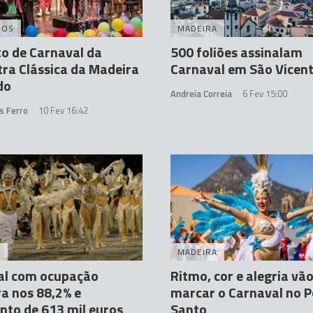
DOS
MADEIRA
o de Carnaval da
500 foliões assinalam
ra Clássica da Madeira
Carnaval em São Vicen
do
Andreia Correia
6 Fev 15:00
s Ferro
10 Fev 16:42
A
MADEIRA
al com ocupação
Ritmo, cor e alegria vã
ra nos 88,2% e
marcar o Carnaval no P
to de 613 mil euros
Santo