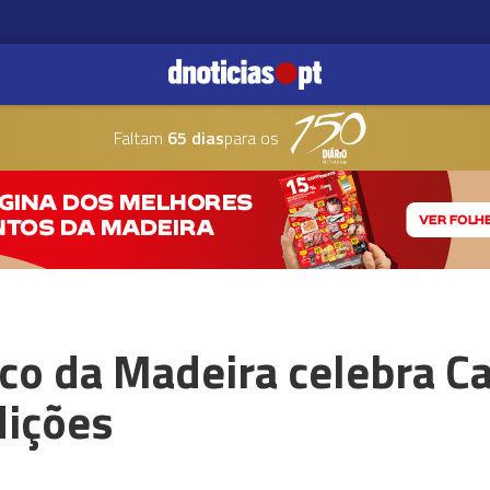
Faltam
65 dias
para os
co da Madeira celebra C
dições