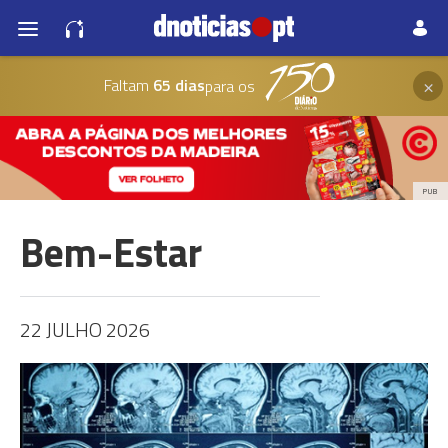
×
Faltam
65 dias
para os
PUB
Bem-Estar
22 JULHO 2026