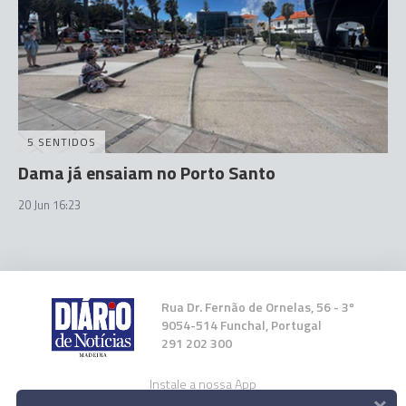
5 SENTIDOS
Dama já ensaiam no Porto Santo
20 Jun 16:23
Rua Dr. Fernão de Ornelas, 56 - 3º
9054-514 Funchal, Portugal
291 202 300
Instale a nossa App
×