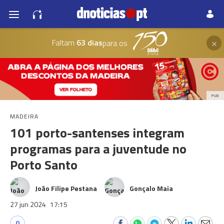
×
Faltam
63 dias
para os
PUB
MADEIRA
101 porto-santenses integram
programas para a juventude no
Porto Santo
João Filipe Pestana
Gonçalo Maia
27 jun 2024
17:15
0