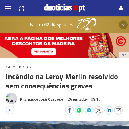
×
Faltam
62 dias
para os
PUB
CASOS DO DIA
Incêndio na Leroy Merlin resolvido
sem consequências graves
Francisco José Cardoso
26 jun 2024
08:17
0