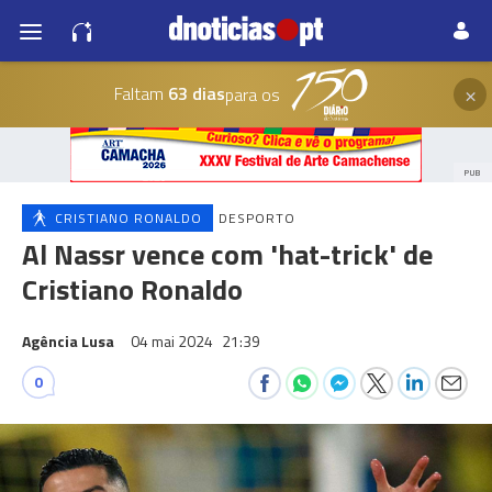
×
Faltam
63 dias
para os
PUB
CRISTIANO RONALDO
DESPORTO
Al Nassr vence com 'hat-trick' de
Cristiano Ronaldo
Agência Lusa
04 mai 2024
21:39
0