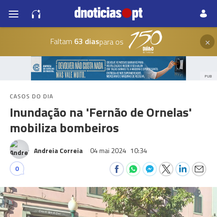
×
Faltam
63 dias
para os
PUB
CASOS DO DIA
Inundação na 'Fernão de Ornelas'
mobiliza bombeiros
Andreia Correia
04 mai 2024
10:34
0