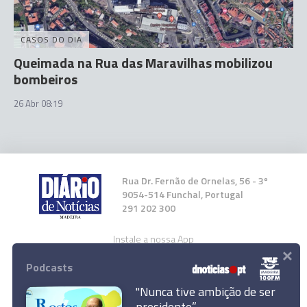
CASOS DO DIA
Queimada na Rua das Maravilhas mobilizou
bombeiros
26 Abr 08:19
Rua Dr. Fernão de Ornelas, 56 - 3º
9054-514 Funchal, Portugal
291 202 300
Instale a nossa App
×
Podcasts
"Nunca tive ambição de ser
presidente”