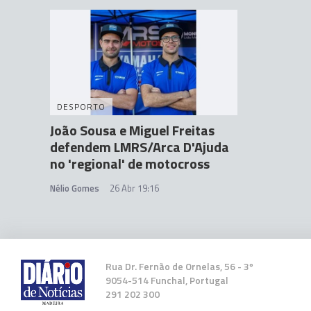
DESPORTO
João Sousa e Miguel Freitas
defendem LMRS/Arca D'Ajuda
no 'regional' de motocross
Nélio Gomes
26 Abr 19:16
Rua Dr. Fernão de Ornelas, 56 - 3º
9054-514 Funchal, Portugal
291 202 300