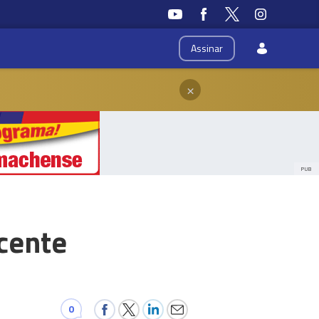
Assinar
×
PUB
icente
0