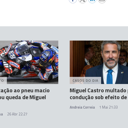
TO
CASOS DO DIA
tação ao pneu macio
Miguel Castro multado
ou queda de Miguel
condução sob efeito de 
a
Andreia Correia
1 Mai 21:33
sa
26 Abr 22:27