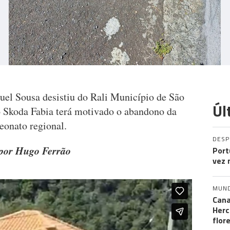
el Sousa desistiu do Rali Município de São
Úl
o Skoda Fabia terá motivado o abandono da
eonato regional.
DES
o por Hugo Ferrão
Port
vez 
MUN
Cana
Herc
flor