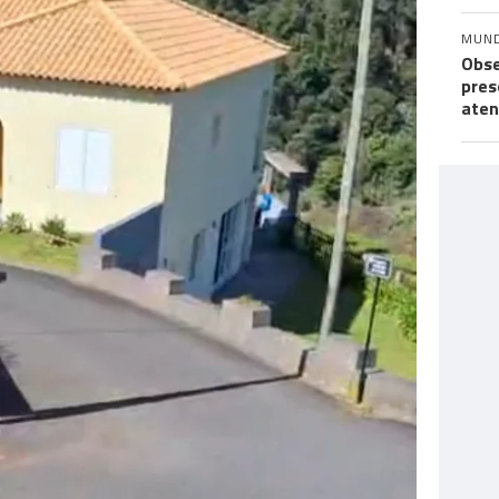
MUN
Obse
pres
aten