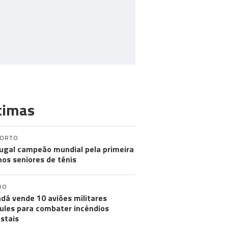
timas
PORTO
ugal campeão mundial pela primeira
nos seniores de ténis
DO
dá vende 10 aviões militares
ules para combater incêndios
estais