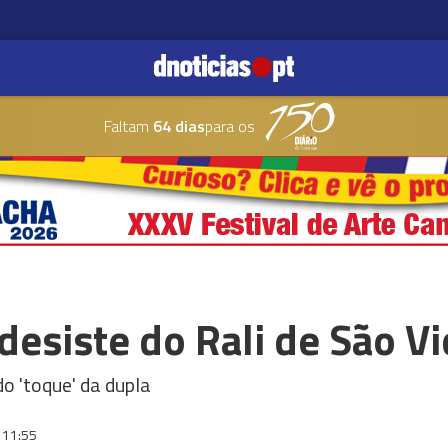
Faltam
64 dias
para os
esiste do Rali de São V
 'toque' da dupla
11:55