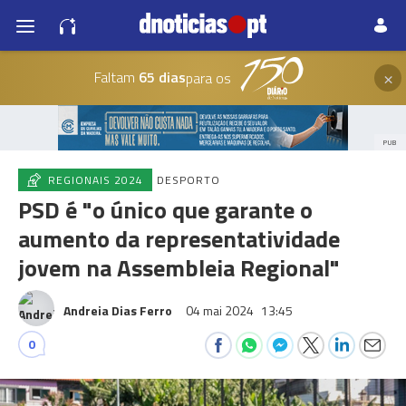
×
Faltam
65 dias
para os
PUB
REGIONAIS 2024
DESPORTO
PSD é "o único que garante o
aumento da representatividade
jovem na Assembleia Regional"
Andreia Dias Ferro
04 mai 2024
13:45
0