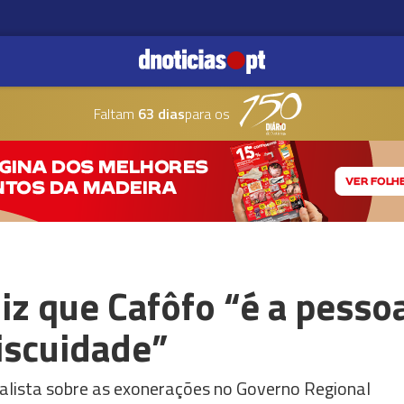
Faltam
63 dias
para os
z que Cafôfo “é a pessoa
iscuidade”
cialista sobre as exonerações no Governo Regional