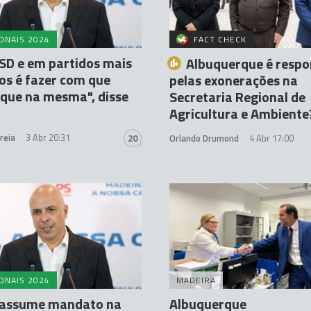
ONAIS 2024
FACT CHECK
SD e em partidos mais
Albuquerque é respo
s é fazer com que
pelas exonerações na
ique na mesma", disse
Secretaria Regional de
Agricultura e Ambiente
reia
3 Abr 20:31
20
Orlando Drumond
4 Abr 17:00
ONAIS 2024
MADEIRA
 assume mandato na
Albuquerque