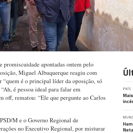
e promiscuidade apontadas ontem pelo
Úl
oposição, Miguel Albuquerque reagiu com
 “quem é o principal líder da oposição, só
 “Ah, é pessoa ideal para falar em
PAÍS
Mais
m off, rematou: “Ele que pergunte ao Carlos
incê
MUN
o PSD/M e o Governo Regional de
Hama
rações no Executivo Regional, por misturar
Neta