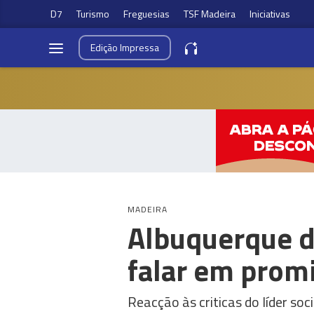
D7
Turismo
Freguesias
TSF Madeira
Iniciativas
Edição
Impressa
MADEIRA
Albuquerque di
falar em prom
Reacção às criticas do líder so