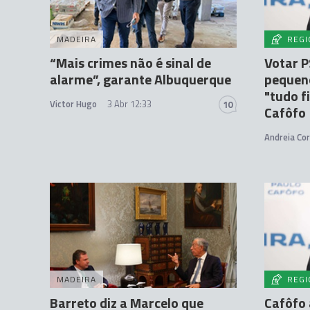
MADEIRA
REGI
“Mais crimes não é sinal de
Votar P
alarme”, garante Albuquerque
pequeno
"tudo f
Victor Hugo
3 Abr 12:33
10
Cafôfo
Andreia Cor
MADEIRA
REGI
Barreto diz a Marcelo que
Cafôfo