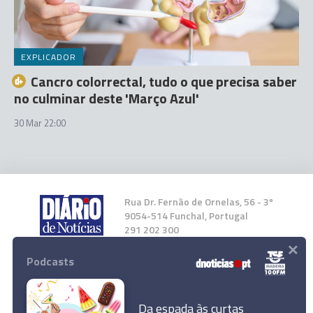
EXPLICADOR
Cancro colorrectal, tudo o que precisa saber
no culminar deste 'Março Azul'
30 Mar 22:00
Rua Dr. Fernão de Ornelas, 56 - 3º
9054-514 Funchal, Portugal
291 202 300
×
Podcasts
Instale a nossa App
Da espada às curtas