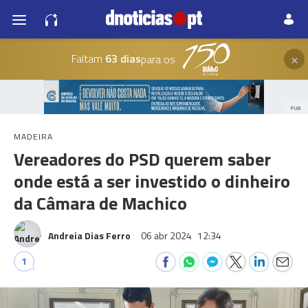
×
Faltam
63 dias
para os
PUB
MADEIRA
Vereadores do PSD querem saber
onde está a ser investido o dinheiro
da Câmara de Machico
Andreia Dias Ferro
06 abr 2024
12:34
1