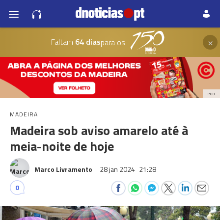
×
Faltam
64 dias
para os
PUB
MADEIRA
Madeira sob aviso amarelo até à
meia-noite de hoje
Marco Livramento
28 jan 2024
21:28
0