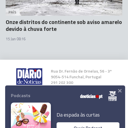
PAÍS
Onze distritos do continente sob aviso amarelo
devido à chuva forte
15 Jan 08:16
Rua Dr. Fernão de Ornelas, 56 - 3º
9054-514 Funchal, Portugal
291 202 300
×
Podcasts
Instale a nossa App
Da espada às curtas
Ouvir Podcast