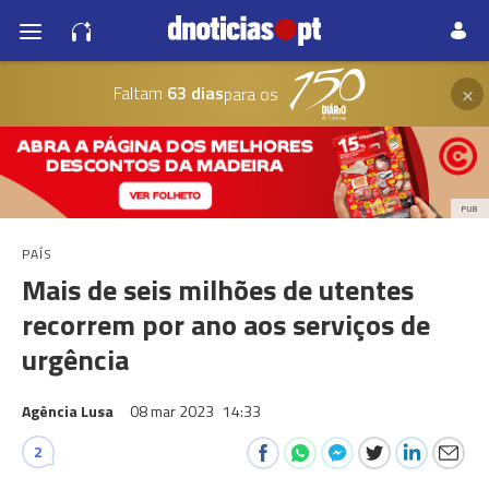
×
Faltam
63 dias
para os
PUB
PAÍS
Mais de seis milhões de utentes
recorrem por ano aos serviços de
urgência
Agência Lusa
08 mar 2023
14:33
2