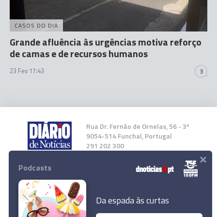
CASOS DO DIA
Grande afluência às urgências motiva reforço
de camas e de recursos humanos
23 Fev 17:43
3
Rua Dr. Fernão de Ornelas, 56 - 3º
9054-514 Funchal, Portugal
291 202 300
×
Podcasts
Instale a nossa App
Da espada às curtas