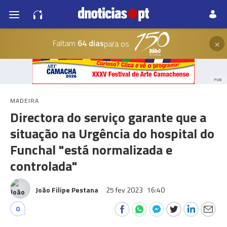
×
Faltam
64 dias
para os
PUB
MADEIRA
Directora do serviço garante que a
situação na Urgência do hospital do
Funchal "está normalizada e
controlada"
João Filipe Pestana
25 fev 2023
16:40
0