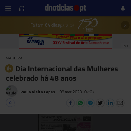
×
Faltam
64 dias
para os
PUB
MADEIRA
Dia Internacional das Mulheres
celebrado há 48 anos
Paulo Vieira Lopes
08 mar 2023
07:07
0