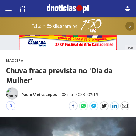
×
Faltam
65 dias
para os
PUB
MADEIRA
Chuva fraca prevista no 'Dia da
Mulher'
Paulo Vieira Lopes
08 mar 2023
07:15
0