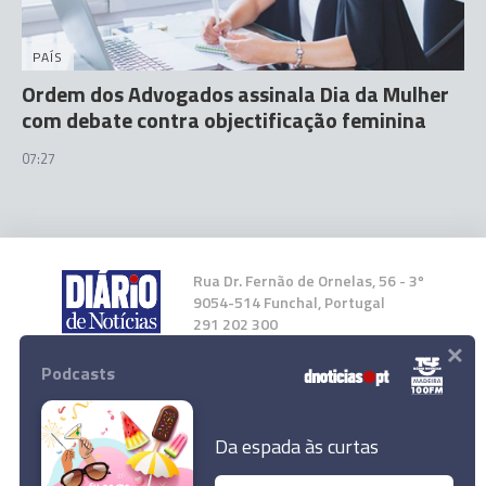
PAÍS
Ordem dos Advogados assinala Dia da Mulher
com debate contra objectificação feminina
07:27
Rua Dr. Fernão de Ornelas, 56 - 3º
9054-514 Funchal, Portugal
291 202 300
×
Podcasts
Instale a nossa App
Da espada às curtas