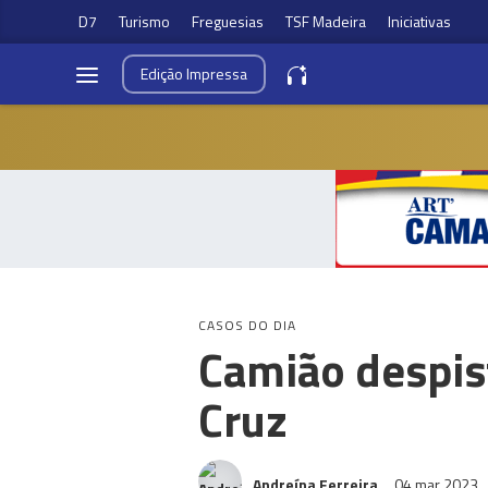
D7
Turismo
Freguesias
TSF Madeira
Iniciativas
Edição
Impressa
CASOS DO DIA
Camião despist
Cruz
Andreína Ferreira
04 mar 2023