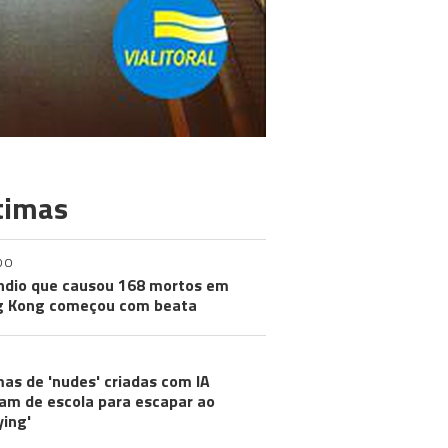
timas
DO
ndio que causou 168 mortos em
g Kong começou com beata
mas de 'nudes' criadas com IA
m de escola para escapar ao
ying'