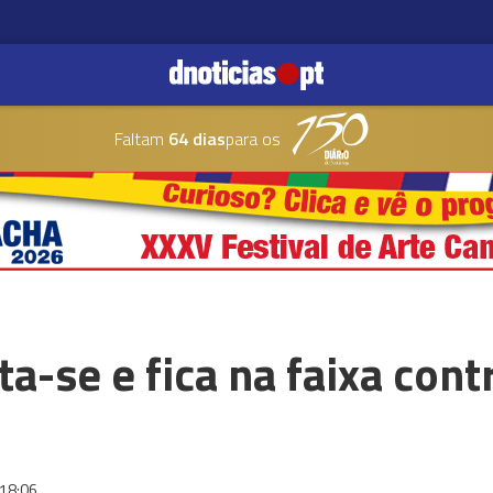
Faltam
64 dias
para os
a-se e fica na faixa cont
18:06