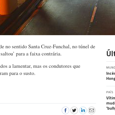
de no sentido Santa Cruz-Funchal, no túnel de
Úl
saltou’ para a faixa contrária.
idos a lamentar, mas os condutores que
MUN
ram para o susto.
Incê
Hon
PAÍS
Víti
muda
'bull