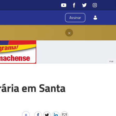
Assinar
×
PUB
rária em Santa
0