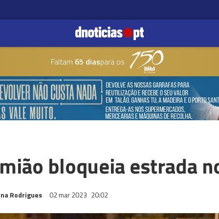
Faltam
65 dias
para os
amião bloqueia estrada 
ina Rodrigues
02 mar 2023
20:02