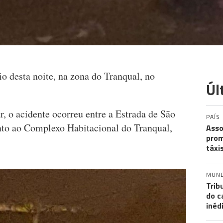
o desta noite, na zona do Tranqual, no
Úl
r, o acidente ocorreu entre a Estrada de São
PAÍS
unto ao Complexo Habitacional do Tranqual,
Asso
prom
táxi
MUN
Trib
do c
inéd