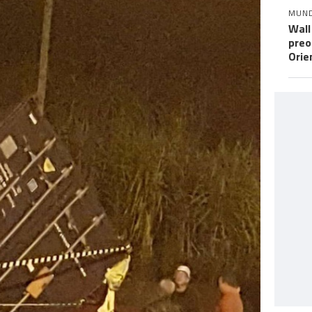
MUN
Wall
preo
Orie