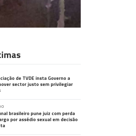
timas
ciação de TVDE insta Governo a
over sector justo sem privilegiar
s
DO
unal brasileiro pune juiz com perda
argo por assédio sexual em decisão
ita