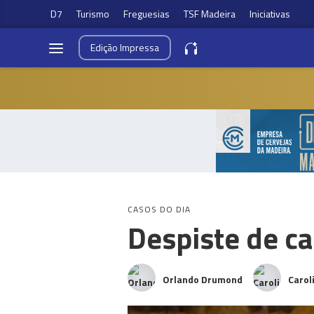
D7
Turismo
Freguesias
TSF Madeira
Iniciativas
Edição
Impressa
CASOS DO DIA
Despiste de c
Orlando Drumond
Carol