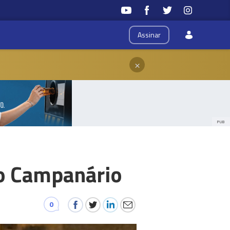
Assinar
×
PUB
no Campanário
0