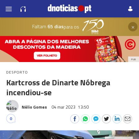
×
Faltam
65 dias
para os
PUB
DESPORTO
Kartcross de Dinarte Nóbrega
incendiou-se
Nélio Gomes
04 mar 2023
13:50
0