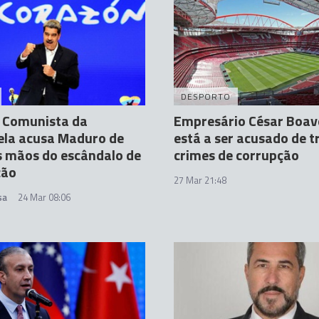
DESPORTO
o Comunista da
Empresário César Boav
ela acusa Maduro de
está a ser acusado de t
s mãos do escândalo de
crimes de corrupção
ção
27 Mar 21:48
sa
24 Mar 08:06