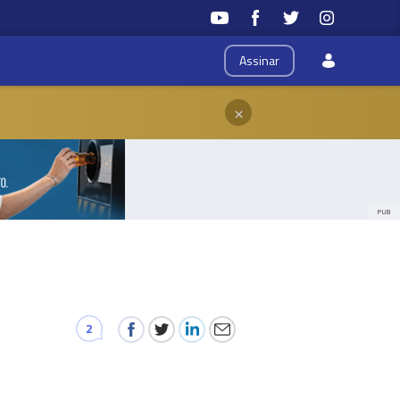
Assinar
×
PUB
2