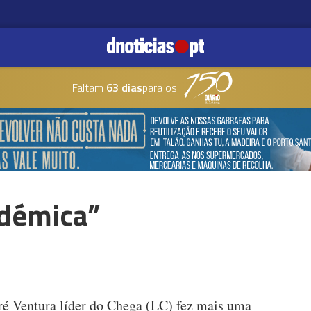
Faltam
63 dias
para os
ndémica”
ré Ventura líder do Chega (LC) fez mais uma