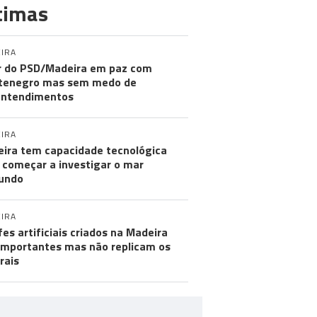
timas
IRA
r do PSD/Madeira em paz com
tenegro mas sem medo de
entendimentos
IRA
ira tem capacidade tecnológica
 começar a investigar o mar
undo
IRA
fes artificiais criados na Madeira
importantes mas não replicam os
rais