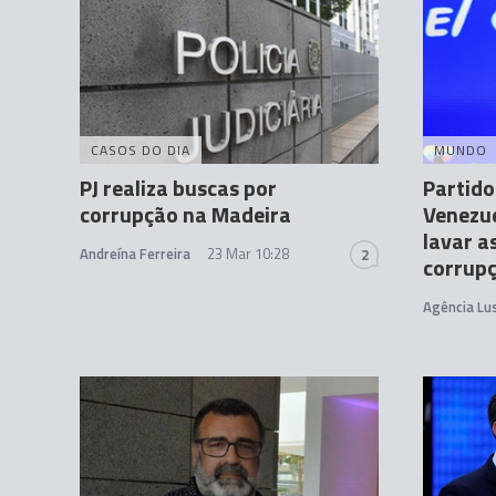
CASOS DO DIA
MUNDO
PJ realiza buscas por
Partid
corrupção na Madeira
Venezu
lavar a
Andreína Ferreira
23 Mar 10:28
2
corrup
Agência Lu