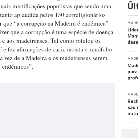
Úl
tuais mistificações populistas que sendo uma
tanto aplaudida pelos 130 correligionários
ar que “a corrupção na Madeira é endémica”
MADE
Líde
izer que a corrupção é uma espécie de doença
Mon
a e aos madeirenses. Tal como rotulou os
des
 e fez afirmações de cariz racista e xenófobo
 a vez de a Madeira e os madeirenses serem
MADE
Made
s endémicos”.
para
prof
MADE
Reci
são 
natu