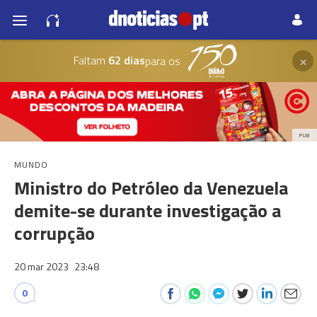
×
Faltam
62 dias
para os
PUB
MUNDO
Ministro do Petróleo da Venezuela
demite-se durante investigação a
corrupção
20 mar 2023
23:48
0