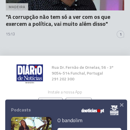
MADEIRA
"A corrupção não tem só a ver com os que
exercem a política, vai muito além disso"
15:13
1
Rua Dr. Fernão de Ornelas, 56 - 3º
9054-514 Funchal, Portugal
291 202 300
Instale a nossa App
×
Podcasts
O bandolim