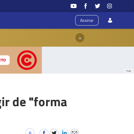
Assinar
×
PUB
ir de "forma
0