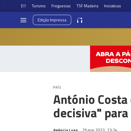
D7
Turismo
Freguesias
TSF Madeira
Iniciativas
Edição
Impressa
PAÍS
António Costa 
decisiva" para
Agência Lusa
29 mar 2023
23:24