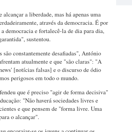
se alcançar a liberdade, mas há apenas uma
verdadeiramente, através da democracia. É por
a democracia e fortalecê-la de dia para dia,
arantida", sustentou.
 são constantemente desafiadas", António
frentam atualmente e que "são claras": "A
news' [notícias falsas] e o discurso de ódio
smos perigosos em todo o mundo.
fendeu que é preciso "agir de forma decisiva"
 educação: "Não haverá sociedades livres e
cientes e que pensem de "forma livre. Uma
para o alcançar".
ve encorajar-se os jovens a continuar os