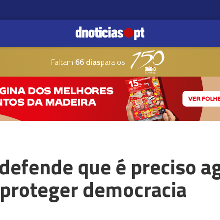
Faltam
66 dias
para os
defende que é preciso ag
 proteger democracia