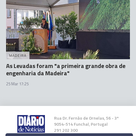
MADEIRA
As Levadas foram "a primeira grande obra de
engenharia da Madeira"
25 Mar 17:25
Rua Dr. Fernão de Ornelas, 56 - 3º
9054-514 Funchal, Portugal
291 202 300