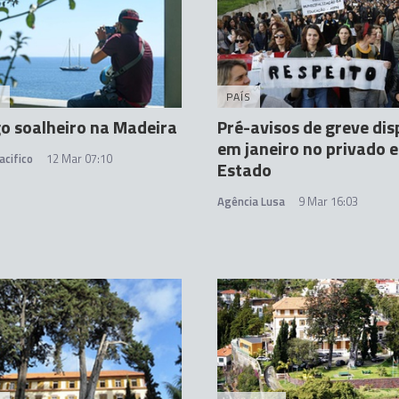
A
PAÍS
o soalheiro na Madeira
Pré-avisos de greve di
em janeiro no privado e
acifico
12 Mar 07:10
Estado
Agência Lusa
9 Mar 16:03