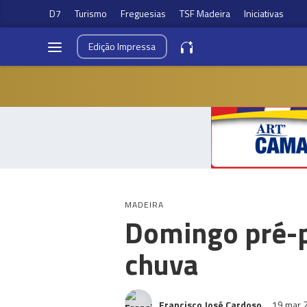
D7
Turismo
Freguesias
TSF Madeira
Iniciativas
Edição
Impressa
MADEIRA
Domingo pré-p
chuva
Francisco José Cardoso
19 mar 