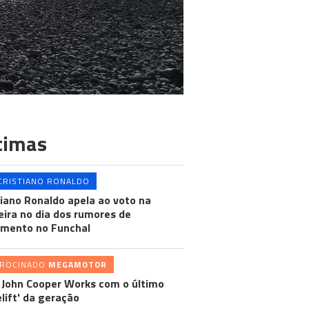
timas
CRISTIANO RONALDO
tiano Ronaldo apela ao voto na
ira no dia dos rumores de
mento no Funchal
TROCINADO
MEGAMOTOR
 John Cooper Works com o último
elift' da geração