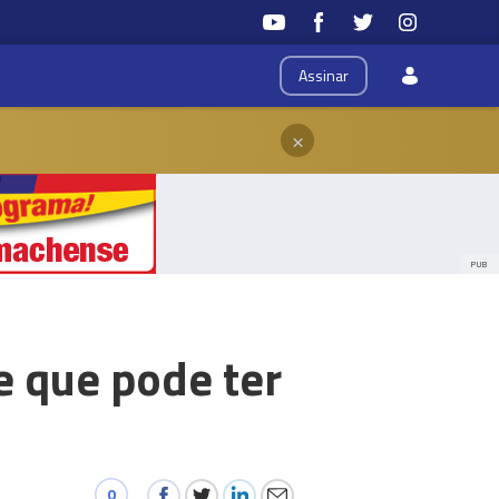
Assinar
×
PUB
e que pode ter
0