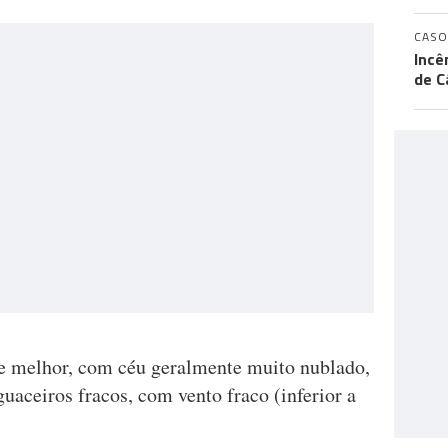
CASO
Incê
de C
te melhor, com céu geralmente muito nublado,
guaceiros fracos, com vento fraco (inferior a