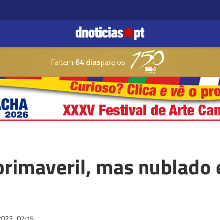
Faltam
64 dias
para os
rimaveril, mas nublado 
2023
07:15