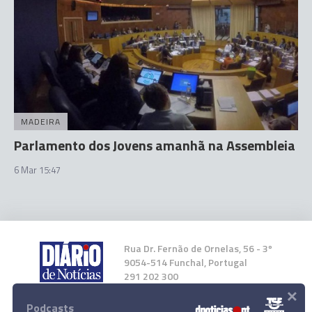
MADEIRA
Parlamento dos Jovens amanhã na Assembleia
6 Mar 15:47
Rua Dr. Fernão de Ornelas, 56 - 3º
9054-514 Funchal, Portugal
291 202 300
×
Podcasts
Instale a nossa App