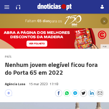
×
Faltam
65 dias
para os
PUB
PAÍS
Nenhum jovem elegível ficou fora
do Porta 65 em 2022
Agência Lusa
15 mar 2023
17:18
0