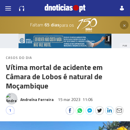
×
Faltam
65 dias
para os
PUB
CASOS DO DIA
Vítima mortal de acidente em
Câmara de Lobos é natural de
Moçambique
Andreína Ferreira
15 mar 2023
11:06
1