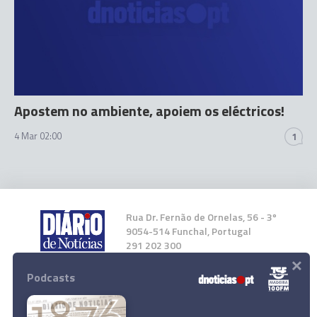
Apostem no ambiente, apoiem os eléctricos!
4 Mar 02:00
1
Rua Dr. Fernão de Ornelas, 56 - 3º
9054-514 Funchal, Portugal
291 202 300
×
Podcasts
Instale a nossa App