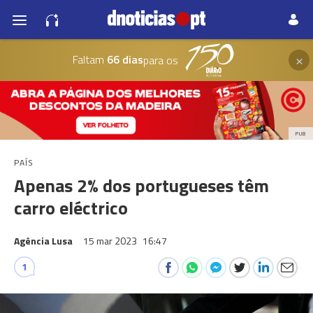
×
Faltam
66 dias
para os
PUB
PAÍS
Apenas 2% dos portugueses têm
carro eléctrico
Agência Lusa
15 mar 2023
16:47
1