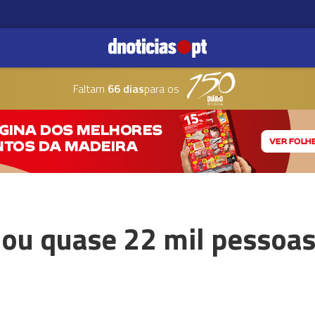
Faltam
66 dias
para os
mou quase 22 mil pessoas