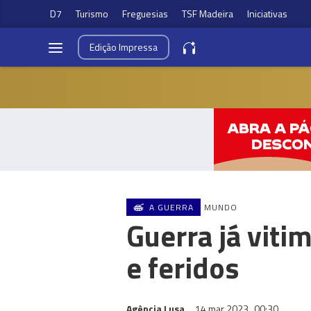
D7
Turismo
Freguesias
TSF Madeira
Iniciativas
Edição
Impressa
A GUERRA
MUNDO
Guerra já viti
e feridos
Agência Lusa
14 mar 2023
00:30