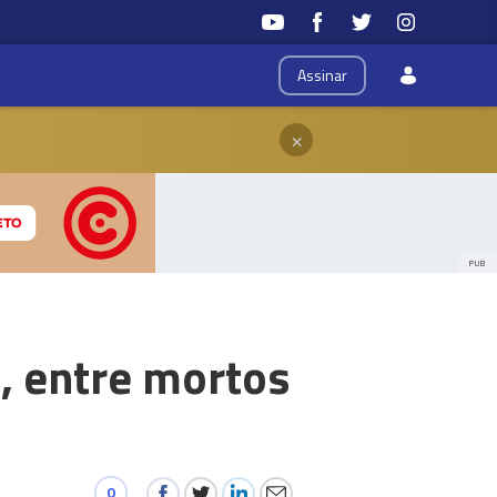
Assinar
×
PUB
, entre mortos
0