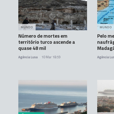
MUNDO
MUNDO
Número de mortes em
Pelo m
território turco ascende a
naufrág
quase 48 mil
Madagá
Agência Lusa
10 Mar 18:59
Agência Lu