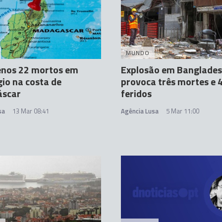
MUNDO
enos 22 mortos em
Explosão em Banglade
io na costa de
provoca três mortes e 
scar
feridos
sa
13 Mar 08:41
Agência Lusa
5 Mar 11:00