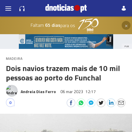
×
Faltam
65 dias
para os
PUB
MADEIRA
Dois navios trazem mais de 10 mil
pessoas ao porto do Funchal
Andreia Dias Ferro
06 mar 2023
12:17
0