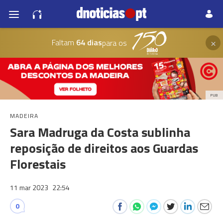
×
Faltam
64 dias
para os
PUB
MADEIRA
Sara Madruga da Costa sublinha
reposição de direitos aos Guardas
Florestais
11 mar 2023
22:54
0