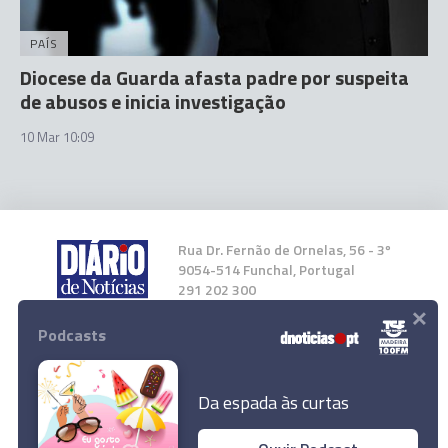
PAÍS
Diocese da Guarda afasta padre por suspeita
de abusos e inicia investigação
10 Mar 10:09
Rua Dr. Fernão de Ornelas, 56 - 3º
9054-514 Funchal, Portugal
291 202 300
×
Podcasts
Instale a nossa App
Da espada às curtas