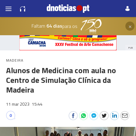
×
Faltam
64 dias
para os
PUB
MADEIRA
Alunos de Medicina com aula no
Centro de Simulação Clínica da
Madeira
11 mar 2023
15:44
0