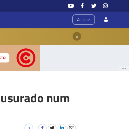
Assinar
×
PUB
lausurado num
3