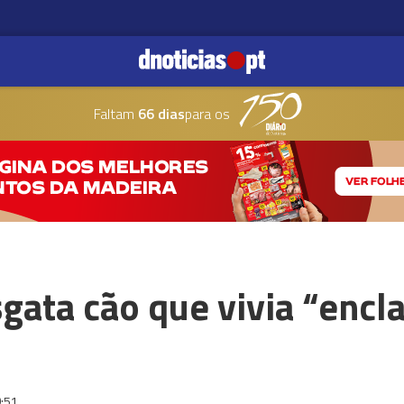
Faltam
66 dias
para os
sgata cão que vivia “enc
:51