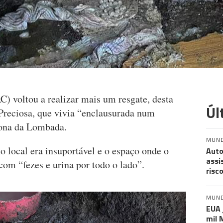
 voltou a realizar mais um resgate, desta
Úl
 Preciosa, que vivia “enclausurada num
zona da Lombada.
MUN
o local era insuportável e o espaço onde o
Auto
assi
com “fezes e urina por todo o lado”.
risc
MUN
EUA 
mil 