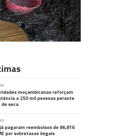
timas
DO
ridades moçambicanas reforçam
stência a 250 mil pessoas perante
o de seca
DO
já pagaram reembolsos de 86,816
ME por sobretaxas ilegais