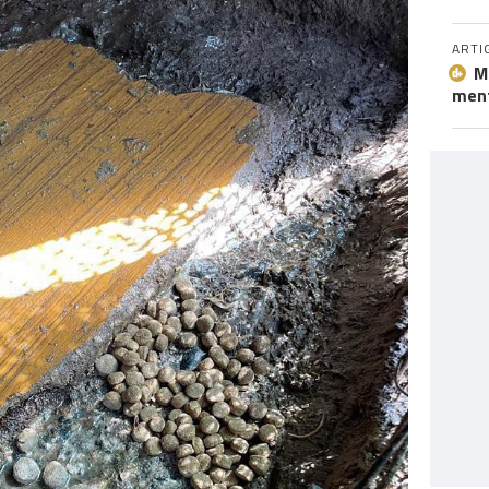
ARTI
M
ment