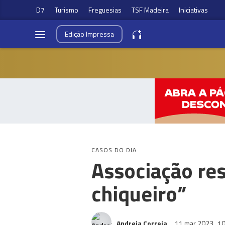
D7
Turismo
Freguesias
TSF Madeira
Iniciativas
Edição
Impressa
CASOS DO DIA
Associação re
chiqueiro”
Andreia Correia
11 mar 2023
10