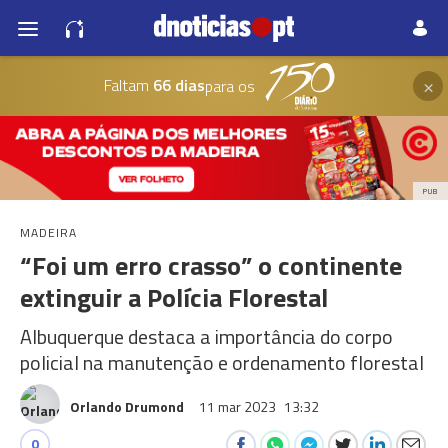
×
Faltam
66 dias
para os
PUB
MADEIRA
“Foi um erro crasso” o continente
extinguir a Polícia Florestal
Albuquerque destaca a importância do corpo
policial na manutenção e ordenamento florestal
Orlando Drumond
11 mar 2023
13:32
0