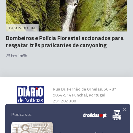
CASOS DO DIA
Bombeiros e Polícia Florestal accionados para
resgatar três praticantes de canyoning
25 Fev 14:56
Rua Dr. Fernão de Ornelas, 56 - 3º
9054-514 Funchal, Portugal
291 202 300
×
Podcasts
Instale a nossa App