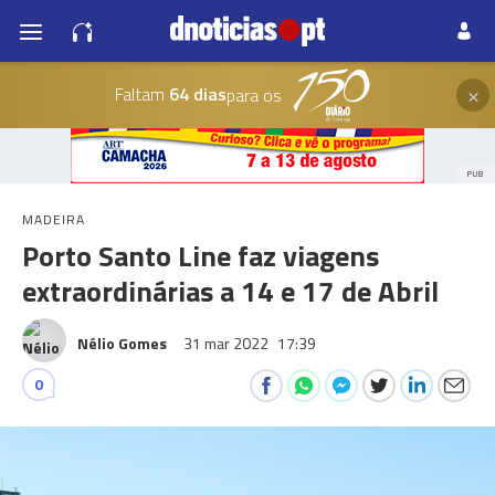
×
Faltam
64 dias
para os
PUB
MADEIRA
Porto Santo Line faz viagens
extraordinárias a 14 e 17 de Abril
Nélio Gomes
31 mar 2022
17:39
0