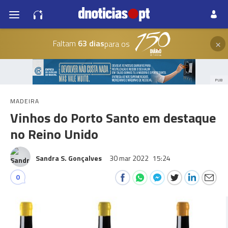
×
Faltam
63 dias
para os
PUB
MADEIRA
Vinhos do Porto Santo em destaque
no Reino Unido
Sandra S. Gonçalves
30 mar 2022
15:24
0