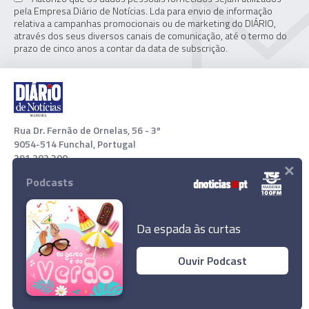
pela Empresa Diário de Notícias. Lda para envio de informação
relativa a campanhas promocionais ou de marketing do DIÁRIO,
através dos seus diversos canais de comunicação, até o termo do
prazo de cinco anos a contar da data de subscrição.
Rua Dr. Fernão de Ornelas, 56 - 3º
9054-514 Funchal, Portugal
291 202 300
×
Podcasts
Download App
Da espada às curtas
Ouvir Podcast
Reino Unido preocupado com eventual
envenenamento de Abramovich
© 2022 Empresa Diário de Notícias, Lda. Todos os direitos
reservados.
Ler Artigo