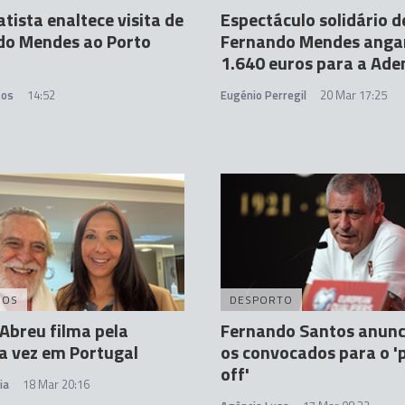
tista enaltece visita de
Espectáculo solidário d
do Mendes ao Porto
Fernando Mendes anga
1.640 euros para a Ad
tos
14:52
Eugénio Perregil
20 Mar 17:25
DOS
DESPORTO
 Abreu filma pela
Fernando Santos anunc
a vez em Portugal
os convocados para o '
off'
ia
18 Mar 20:16