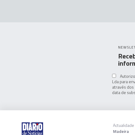
NEWSLE
Receb
infor
Autorizo
Lda para env
através dos 
data de subs
Actualidade
Madeira