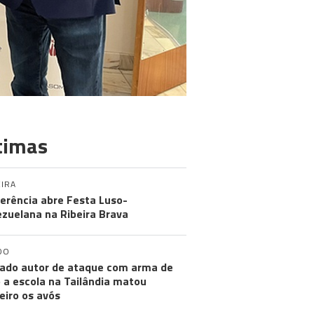
timas
IRA
erência abre Festa Luso-
zuelana na Ribeira Brava
DO
ado autor de ataque com arma de
 a escola na Tailândia matou
eiro os avós