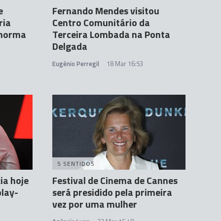
e
Fernando Mendes visitou
ria
Centro Comunitário da
enorma
Terceira Lombada na Ponta
Delgada
Eugénio Perregil
18 Mar 16:53
5 SENTIDOS
ia hoje
Festival de Cinema de Cannes
play-
será presidido pela primeira
vez por uma mulher