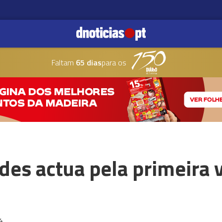
Faltam
65 dias
para os
es actua pela primeira 
4