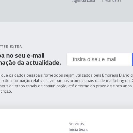
Agência Lusa
17 Mar 08:32
TTER EXTRA
a no seu e-mail
mação da actualidade.
 que os dados pessoais fornecidos sejam utilizados pela Empresa Diário de
io de informação relativa a campanhas promocionais ou de marketing do D
seus diversos canais de comunicação, até o termo do prazo de cinco anos 
crição.
Serviços
Iniciativas