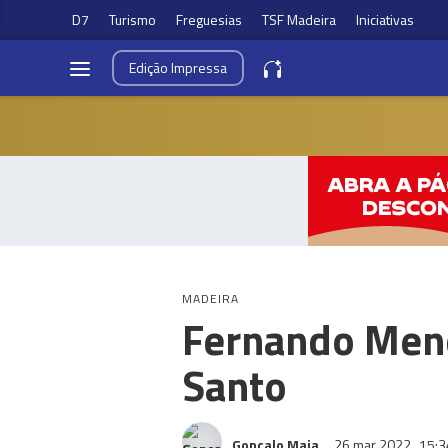
D7
Turismo
Freguesias
TSF Madeira
Iniciativas
Edição
Impressa
MADEIRA
Fernando Mend
Santo
Gonçalo Maia
26 mar 2022
15:3