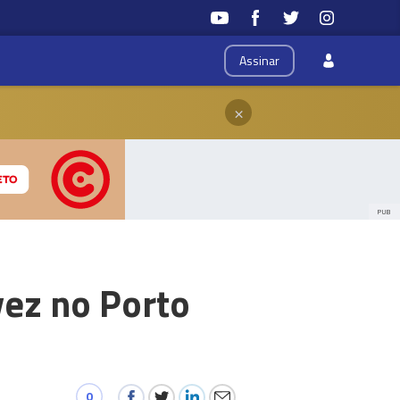
Assinar
×
PUB
vez no Porto
0