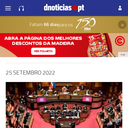
×
Faltam
66 dias
para os
PUB
25 SETEMBRO 2022