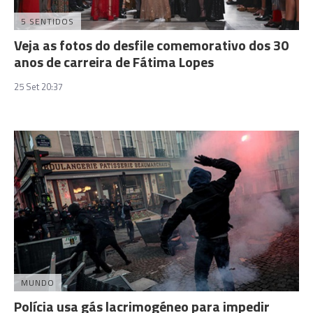
5 SENTIDOS
Veja as fotos do desfile comemorativo dos 30
anos de carreira de Fátima Lopes
25 Set 20:37
MUNDO
Polícia usa gás lacrimogéneo para impedir