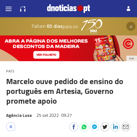
×
Faltam
65 dias
para os
PUB
PAÍS
Marcelo ouve pedido de ensino do
português em Artesia, Governo
promete apoio
Agência Lusa
25 set 2022
09:27
0