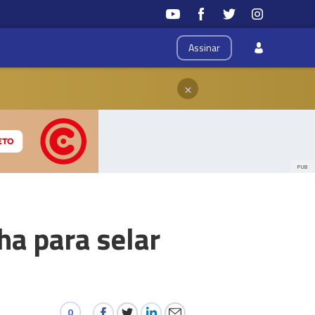
Assinar
×
PUB
ha para selar
0