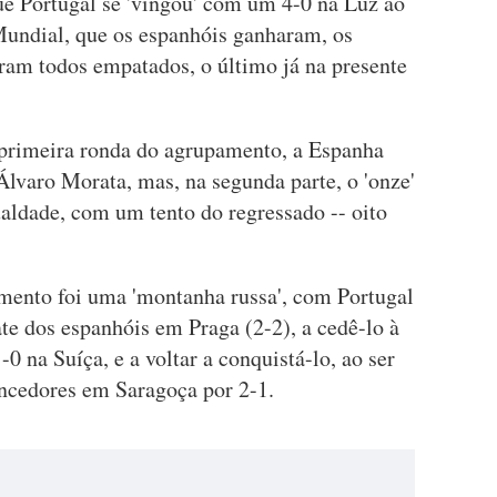
e Portugal se 'vingou' com um 4-0 na Luz ao
 Mundial, que os espanhóis ganharam, os
ram todos empatados, o último já na presente
 primeira ronda do agrupamento, a Espanha
Álvaro Morata, mas, na segunda parte, o 'onze'
aldade, com um tento do regressado -- oito
mento foi uma 'montanha russa', com Portugal
e dos espanhóis em Praga (2-2), a cedê-lo à
-0 na Suíça, e a voltar a conquistá-lo, ao ser
ncedores em Saragoça por 2-1.