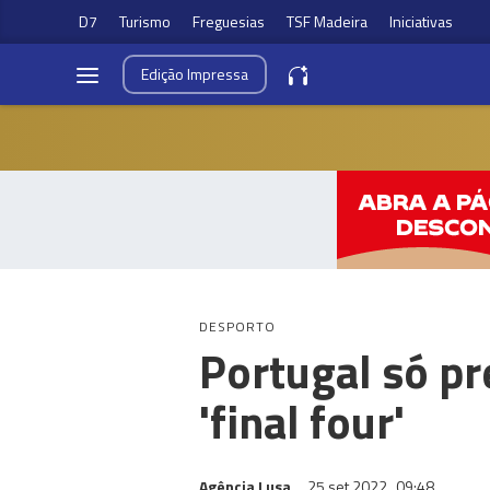
D7
Turismo
Freguesias
TSF Madeira
Iniciativas
Edição
Impressa
DESPORTO
Portugal só pr
'final four'
Agência Lusa
25 set 2022
09:48