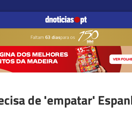
Faltam
63 dias
para os
ecisa de 'empatar' Espan