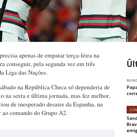
precisa apenas de empatar terça-feira na
Úl
ra conseguir, pela segunda vez em três
 da Liga das Nações.
MUN
 sábado na República Checa só dependeria de
Papa
corr
to na sexta e última jornada, mas fez melhor,
iciou de inesperado desaire da Espanha, na
CO
tar ao comando do Grupo A2.
Sand
Brav
emi