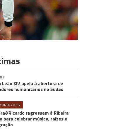
timas
DO
 Leão XIV apela à abertura de
edores humanitários no Sudão
MUNIDADES
ra&Ricardo regressam à Ribeira
a para celebrar música, raízes e
gração