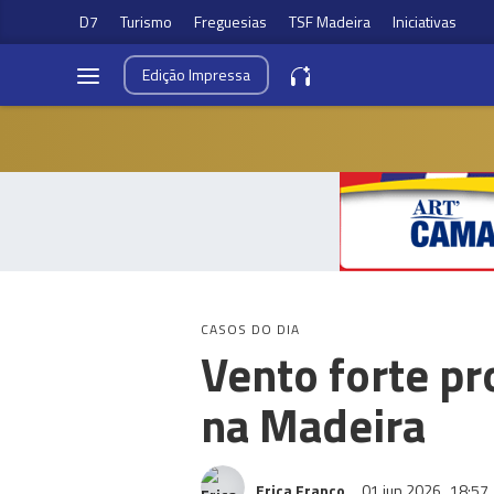
D7
Turismo
Freguesias
TSF Madeira
Iniciativas
Edição
Impressa
CASOS DO DIA
Vento forte p
na Madeira
Erica Franco
01 jun 2026
18:57