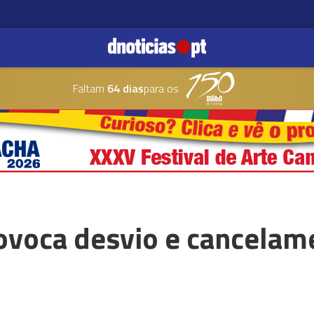
Faltam
64 dias
para os
rovoca desvio e cancelam