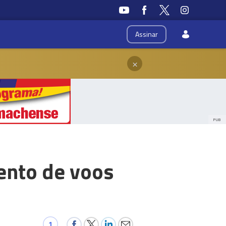
Assinar
×
PUB
ento de voos
1