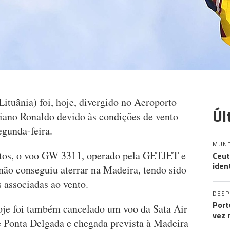
ituânia) foi, hoje, divergido no Aeroporto
Úl
tiano Ronaldo devido às condições de vento
segunda-feira.
MUN
os, o voo GW 3311, operado pela GETJET e
Ceut
iden
não conseguiu aterrar na Madeira, tendo sido
 associadas ao vento.
DES
Port
hoje foi também cancelado um voo da Sata Air
vez 
e Ponta Delgada e chegada prevista à Madeira