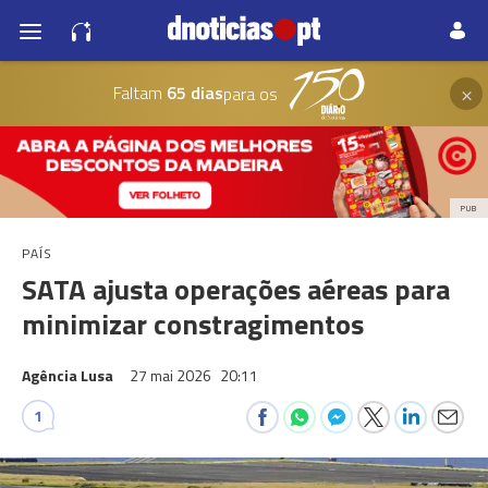
×
Faltam
65 dias
para os
PUB
PAÍS
SATA ajusta operações aéreas para
minimizar constragimentos
Agência Lusa
27 mai 2026
20:11
1