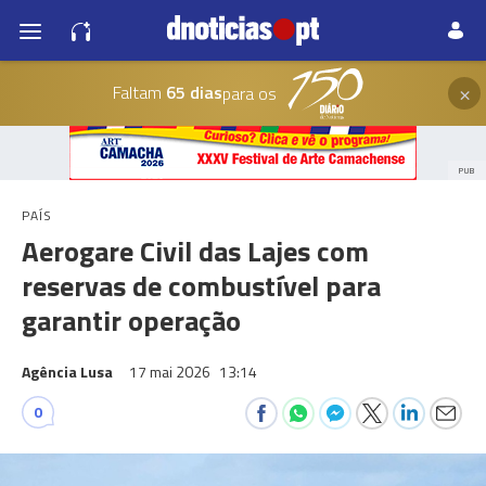
×
Faltam
65 dias
para os
PUB
PAÍS
Aerogare Civil das Lajes com
reservas de combustível para
garantir operação
Agência Lusa
17 mai 2026
13:14
0