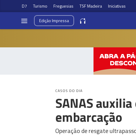
D7
Turismo
Freguesias
TSF Madeira
Iniciativas
Edição
Impressa
CASOS DO DIA
SANAS auxilia
embarcação
Operação de resgate ultrapasso