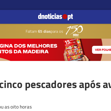
Faltam
65 dias
para os
 cinco pescadores após a
u as oito horas