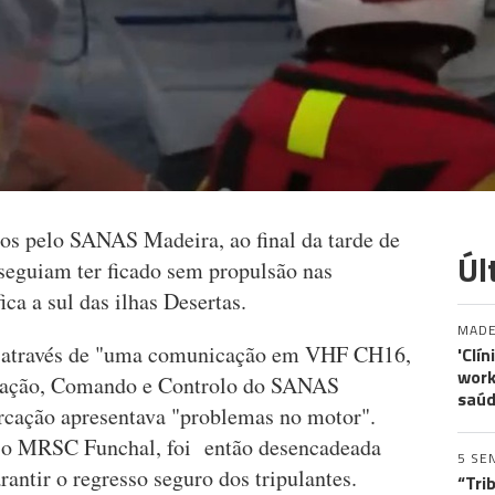
os pelo SANAS Madeira, ao final da tarde de
Úl
seguiam ter ficado sem propulsão nas
ca a sul das ilhas Desertas.
MADE
do através de "uma comunicação em VHF CH16,
'Clí
work
cação, Comando e Controlo do SANAS
saúd
rcação apresentava "problemas no motor".
 o MRSC Funchal, foi então desencadeada
5 SE
antir o regresso seguro dos tripulantes.
“Tri