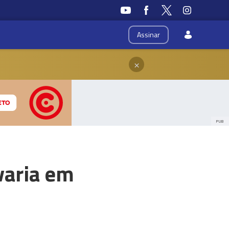
Assinar
×
PUB
varia em