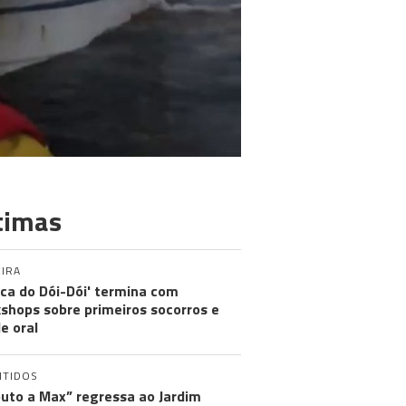
timas
IRA
nica do Dói-Dói' termina com
shops sobre primeiros socorros e
e oral
NTIDOS
buto a Max” regressa ao Jardim