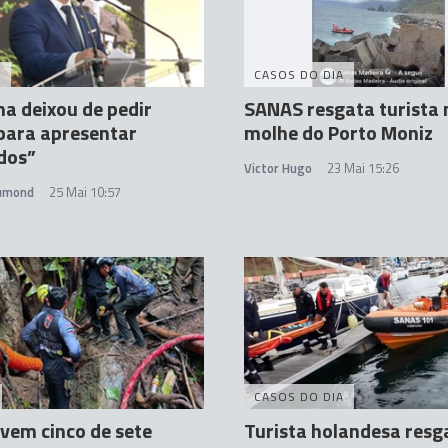
A
CASOS DO DIA
a deixou de pedir
SANAS resgata turista 
 para apresentar
molhe do Porto Moniz
dos”
Victor Hugo
23 Mai 15:26
rumond
25 Mai 10:57
CASOS DO DIA
vem cinco de sete
Turista holandesa res