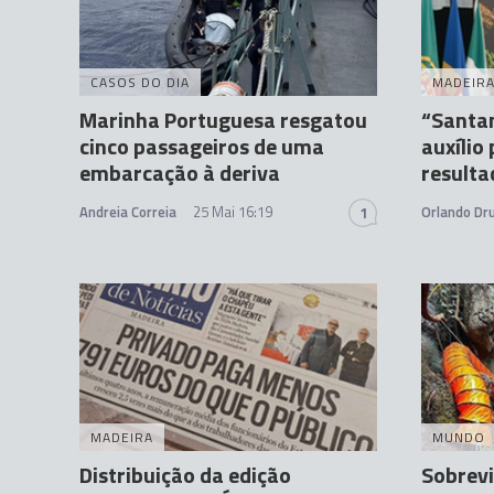
CASOS DO DIA
MADEIR
Marinha Portuguesa resgatou
“Santan
cinco passageiros de uma
auxílio
embarcação à deriva
resulta
Andreia Correia
25 Mai 16:19
Orlando D
1
MADEIRA
MUNDO
Distribuição da edição
Sobrevi